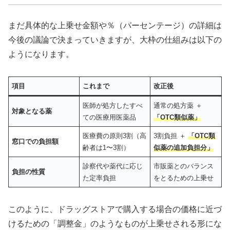
まだ具体的な上乗せ金額や％（パーセンテージ）の詳細は
今後の議論で決まっていきますが、大枠の仕組みは以下の
ようになります。
項目
これまで
改正後
医師が処方したすべ
通常の処方薬 ＋
対象となる薬
ての医療用医薬品
「OTC類似薬」
医療費の原則3割（高
3割負担 ＋
「OTC類
窓口での負担額
齢者は1〜3割）
似薬の追加負担分」
診察代や薬代に応じ
市販薬とのバランス
負担の性質
た定率負担
をとるための上乗せ
このように、ドラッグストアで購入する場合の価格に近づ
けるための「調整金」のようなものが上乗せされる形にな