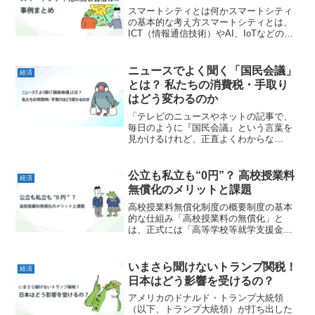
スマートシティとは何かスマートシティ
の基本的な考え方スマートシティとは、
ICT（情報通信技術）やAI、IoTなどの先
端テクノロジーをまちづくりに取り入れ
ることで、都市が抱えるさまざまな課題
を解決しつつ、人々の生活の質を高める
ニュースでよく聞く「国民会議」
経済
取り組みを指しま...
とは？ 私たちの消費税・手取り
はどう変わるのか
「テレビのニュースやネットの記事で、
毎日のように『国民会議』という言葉を
見かけるけれど、正直よくわからな
い……」 「国会とは何が違うの？ 結局、
私たちの生活にどんな関係があるの？」
現在（2026年）、政府と与野党が集まっ
公立も私立も“0円”？ 高校授業料
経済
て激しい議論を交わし...
無償化のメリットと課題
高校授業料無償化制度の概要制度の基本
的な仕組み「高校授業料の無償化」と
は、正式には「高等学校等就学支援金制
度」と呼ばれる仕組みのことを指しま
す。国が定める一定の所得要件を満たす
世帯（あるいは所得要件を撤廃して誰で
いまさら聞けないトランプ関税！
経済
も）に対し、公立・私立を問わ...
日本はどう影響を受けるの？
アメリカのドナルド・トランプ大統領
（以下、トランプ大統領）が打ち出した