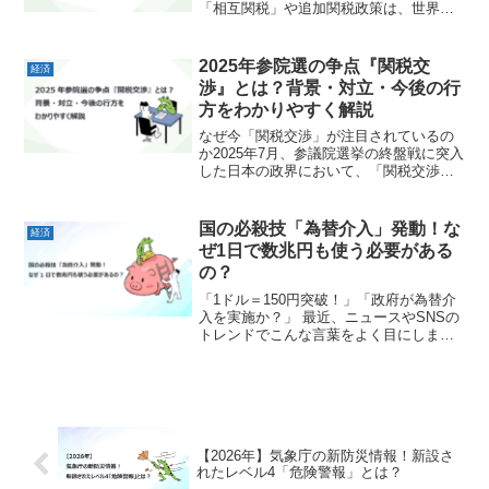
「相互関税」や追加関税政策は、世界経
済を大きく揺さぶる要因となりました。
これにより、日本を含む各国の貿易や株
式市場が、日々大きく変動しているので
2025年参院選の争点『関税交
経済
す。そもそも「相互関税」と...
渉』とは？背景・対立・今後の行
方をわかりやすく解説
なぜ今「関税交渉」が注目されているの
か2025年7月、参議院選挙の終盤戦に突入
した日本の政界において、「関税交渉」
という外交分野の議題が、にわかに脚光
を浴びることになりました。本来、関税
や通商政策といった国際経済の課題は、
国の必殺技「為替介入」発動！な
経済
専門的かつ中長期的...
ぜ1日で数兆円も使う必要がある
の？
「1ドル＝150円突破！」「政府が為替介
入を実施か？」 最近、ニュースやSNSの
トレンドでこんな言葉をよく目にしませ
んか？「円安でiPhoneがまた値上がりす
るかも…」「海外旅行なんて夢のまた
夢…」とため息をついている私たちを横
目に、実は裏...
【2026年】気象庁の新防災情報！新設さ
れたレベル4「危険警報」とは？