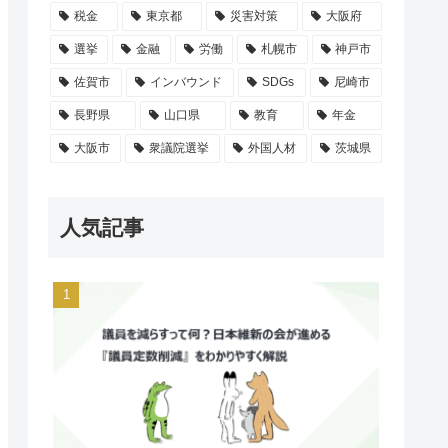
税金
東京都
災害対策
大阪府
選挙
金融
労働
札幌市
神戸市
佐賀市
インバウンド
SDGs
尼崎市
長野県
山口県
教育
年金
大阪市
衆議院選挙
外国人材
茨城県
人気記事