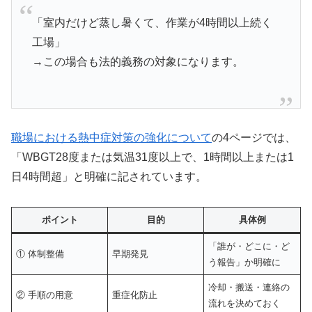
「室内だけど蒸し暑くて、作業が4時間以上続く
工場」
→この場合も法的義務の対象になります。
職場における熱中症対策の強化について
の4ページでは、
「WBGT28度または気温31度以上で、1時間以上または1
日4時間超」と明確に記されています。
ポイント
目的
具体例
「誰が・どこに・ど
① 体制整備
早期発見
う報告」か明確に
冷却・搬送・連絡の
② 手順の用意
重症化防止
流れを決めておく