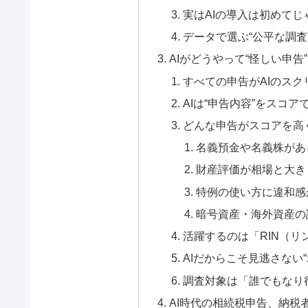
実はAIの導入は初めてじ
データで選ぶ“公平な調査
AIがどうやって“怪しい申告
すべての申告がAIのスク
AIは“申告内容”をスコア
どんな申告がスコアを高
名義預金や名義株があ
財産評価が相場と大き
特例の使い方に違和感
暗号資産・海外資産の
活躍するのは「RIN（リ
AIだからこそ見逃さない
調査対象は「誰でもなり
AI時代の相続税申告、納税