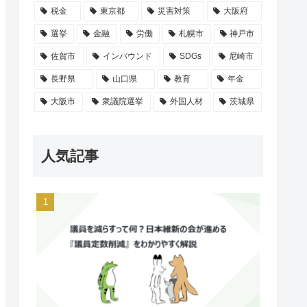
税金
東京都
災害対策
大阪府
選挙
金融
労働
札幌市
神戸市
佐賀市
インバウンド
SDGs
尼崎市
長野県
山口県
教育
年金
大阪市
衆議院選挙
外国人材
茨城県
人気記事