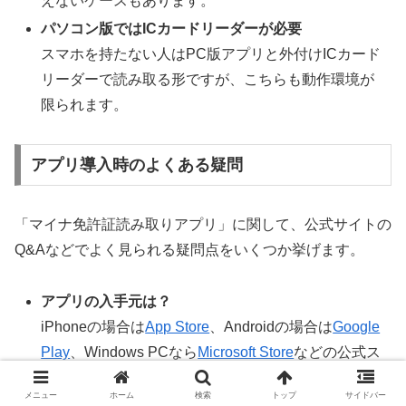
えないケースもあります。
パソコン版ではICカードリーダーが必要
スマホを持たない人はPC版アプリと外付けICカード
リーダーで読み取る形ですが、こちらも動作環境が
限られます。
アプリ導入時のよくある疑問
「マイナ免許証読み取りアプリ」に関して、公式サイトの
Q&Aなどでよく見られる疑問点をいくつか挙げます。
アプリの入手元は？
iPhoneの場合は
App Store
、Androidの場合は
Google
Play
、Windows PCなら
Microsoft Store
などの公式ス
トアからダウンロードする形になります。
メニュー
ホーム
検索
トップ
サイドバー
アプリの利用料金はかかる？