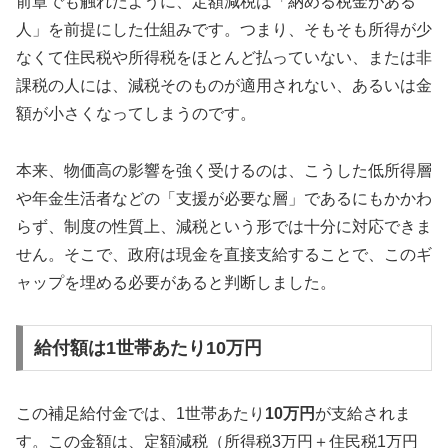
前章でも触れたように、定額減税は「納める税金がある
人」を前提にした仕組みです。つまり、そもそも所得が少
なくて住民税や所得税をほとんど払っていない、または非
課税の人には、減税そのものが適用されない、あるいは金
額が小さくなってしまうのです。
本来、物価高の影響を強く受けるのは、こうした低所得層
や年金生活者などの「支援が必要な層」であるにもかかわ
らず、制度の性質上、減税という形では十分に対応できま
せん。そこで、政府は現金を直接支給することで、このギ
ャップを埋める必要があると判断しました。
給付額は1世帯あたり10万円
この補足給付金では、1世帯あたり
10万円
が支給されま
す。この金額は、定額減税（所得税3万円＋住民税1万円