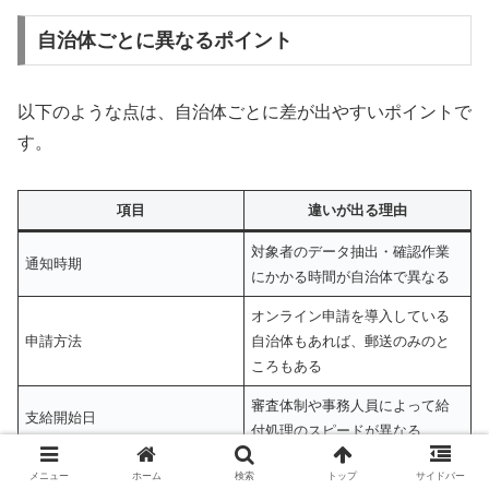
自治体ごとに異なるポイント
以下のような点は、自治体ごとに差が出やすいポイントで
す。
項目
違いが出る理由
対象者のデータ抽出・確認作業
通知時期
にかかる時間が自治体で異なる
オンライン申請を導入している
申請方法
自治体もあれば、郵送のみのと
ころもある
審査体制や事務人員によって給
支給開始日
付処理のスピードが異なる
各自治体で独自に設定している
メニュー
ホーム
検索
トップ
サイドバー