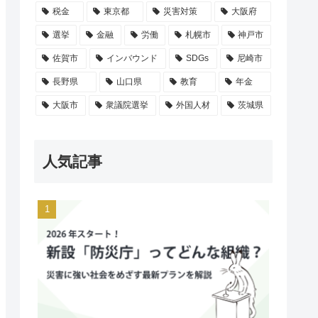
税金
東京都
災害対策
大阪府
選挙
金融
労働
札幌市
神戸市
佐賀市
インバウンド
SDGs
尼崎市
長野県
山口県
教育
年金
大阪市
衆議院選挙
外国人材
茨城県
人気記事