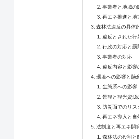
事業者と地域の
再エネ推進と地
森林法違反の具体
違反とされた行
行政の対応と罰
事業者の対応
違反内容と影響
環境への影響と懸
生態系への影響
景観と観光資源
防災面でのリス
再エネ導入と自
法制度と再エネ開
森林法の役割と