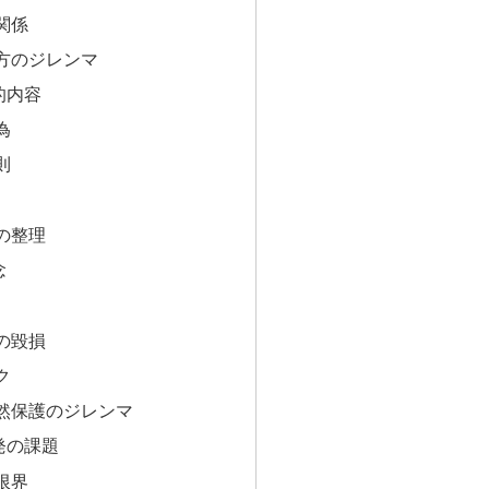
関係
方のジレンマ
的内容
為
則
の整理
念
の毀損
ク
然保護のジレンマ
発の課題
限界