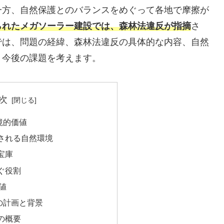
一方、自然保護とのバランスをめぐって各地で摩擦が
られたメガソーラー建設では、森林法違反が指摘
さ
では、問題の経緯、森林法違反の具体的な内容、自然
、今後の課題を考えます。
次
境的価値
される自然環境
宝庫
ぐ役割
値
の計画と背景
の概要