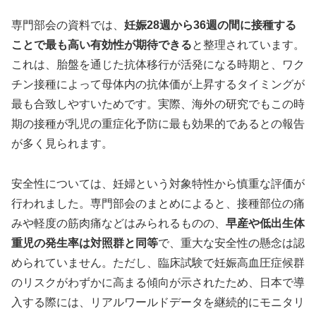
専門部会の資料では、
妊娠28週から36週の間に接種する
ことで最も高い有効性が期待できる
と整理されています。
これは、胎盤を通じた抗体移行が活発になる時期と、ワク
チン接種によって母体内の抗体価が上昇するタイミングが
最も合致しやすいためです。実際、海外の研究でもこの時
期の接種が乳児の重症化予防に最も効果的であるとの報告
が多く見られます。
安全性については、妊婦という対象特性から慎重な評価が
行われました。専門部会のまとめによると、接種部位の痛
みや軽度の筋肉痛などはみられるものの、
早産や低出生体
重児の発生率は対照群と同等
で、重大な安全性の懸念は認
められていません。ただし、臨床試験で妊娠高血圧症候群
のリスクがわずかに高まる傾向が示されたため、日本で導
入する際には、リアルワールドデータを継続的にモニタリ