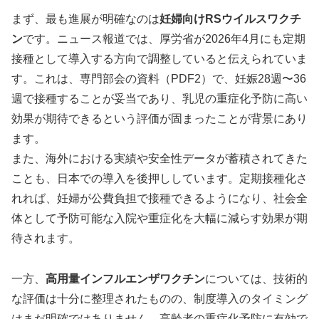
まず、最も進展が明確なのは
妊婦向けRSウイルスワクチ
ン
です。ニュース報道では、厚労省が2026年4月にも定期
接種として導入する方向で調整していると伝えられていま
す。これは、専門部会の資料（PDF2）で、妊娠28週〜36
週で接種することが妥当であり、乳児の重症化予防に高い
効果が期待できるという評価が固まったことが背景にあり
ます。
また、海外における実績や安全性データが蓄積されてきた
ことも、日本での導入を後押ししています。定期接種化さ
れれば、妊婦が公費負担で接種できるようになり、社会全
体として予防可能な入院や重症化を大幅に減らす効果が期
待されます。
一方、
高用量インフルエンザワクチン
については、技術的
な評価は十分に整理されたものの、制度導入のタイミング
はまだ明確ではありません。高齢者の重症化予防に有効で