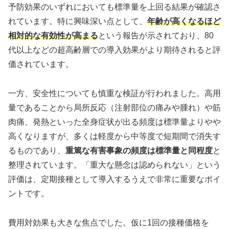
予防効果のいずれにおいても標準量を上回る結果が確認さ
れています。特に興味深い点として、
年齢が高くなるほど
相対的な有効性が高まる
という報告が示されており、80
代以上などの超高齢層での導入効果がより期待されると評
価されています。
一方、安全性についても慎重な検証が行われました。高用
量であることから局所反応（注射部位の痛みや腫れ）や筋
肉痛、発熱といった全身症状が出る頻度は標準量よりやや
高くなりますが、多くは軽度から中等度で短期間で消失す
るものであり、
重篤な有害事象の頻度は標準量と同程度
と
整理されています。「重大な懸念は認められない」という
評価は、定期接種として導入するうえで非常に重要なポイ
ントです。
費用対効果も大きな焦点でした。仮に1回の接種価格を