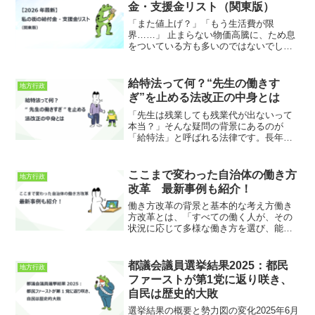
が相次いで示され、その...
金・支援金リスト（関東版）
「また値上げ？」「もう生活費が限
界……」 止まらない物価高騰に、ため息
をついている方も多いのではないでしょ
うか。しかし、2026年2月現在、私たちの
住む関東地方の自治体では、そんな家計
を強力にバックアップする「独自の給付
給特法って何？“先生の働きす
地方行政
金・支援策」が次々と...
ぎ”を止める法改正の中身とは
「先生は残業しても残業代が出ないって
本当？」そんな疑問の背景にあるのが
「給特法」と呼ばれる法律です。長年、
教育現場の過重労働を放置してきたこの
制度が、いま大きく見直されようとして
います。今回の法改正は、果たして先生
ここまで変わった自治体の働き方
地方行政
たちの働き方を本当に変える...
改革 最新事例も紹介！
働き方改革の背景と基本的な考え方働き
方改革とは、「すべての働く人が、その
状況に応じて多様な働き方を選び、能力
を最大限に発揮できる社会をつくるため
の取り組み」と言われています。少子高
齢化や人口減少が進む日本では、働き手
都議会議員選挙結果2025：都民
地方行政
となる人が減る一方で、企...
ファーストが第1党に返り咲き、
自民は歴史的大敗
選挙結果の概要と勢力図の変化2025年6月