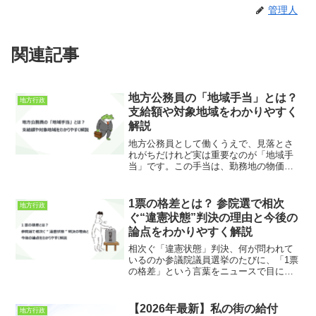
管理人
関連記事
地方公務員の「地域手当」とは？
地方行政
支給額や対象地域をわかりやすく
解説
地方公務員として働くうえで、見落とさ
れがちだけれど実は重要なのが「地域手
当」です。この手当は、勤務地の物価や
民間の賃金水準に応じて、給与に上乗せ
されるしくみで、都市部と地方で支給額
に大きな差があります。たとえば東京都
1票の格差とは？ 参院選で相次
地方行政
特別区では20％の支給率...
ぐ“違憲状態”判決の理由と今後の
論点をわかりやすく解説
相次ぐ「違憲状態」判決、何が問われて
いるのか参議院議員選挙のたびに、「1票
の格差」という言葉をニュースで目にす
る機会が増えています。直近の参院選で
も、全国各地の高等裁判所・支部に起こ
された選挙無効訴訟に対して、合否判断
【2026年最新】私の街の給付
地方行政