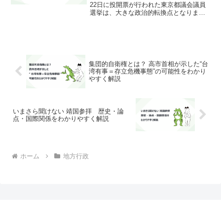
22日に投開票が行われた東京都議会議員
選挙は、大きな政治的転換点となりまし
た。定数127に対して295人が立候補し、
42の選挙区で熾烈な争いが繰り広げられ
ました。開票の結果、都民ファーストの
会が31...
集団的自衛権とは？ 高市首相が示した“台
湾有事＝存立危機事態”の可能性をわかり
やすく解説
いまさら聞けない 靖国参拝 歴史・論
点・国際関係をわかりやすく解説
ホーム
地方行政