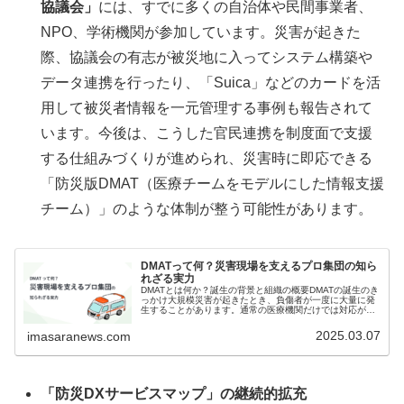
協議会」
には、すでに多くの自治体や民間事業者、
NPO、学術機関が参加しています。災害が起きた
際、協議会の有志が被災地に入ってシステム構築や
データ連携を行ったり、「Suica」などのカードを活
用して被災者情報を一元管理する事例も報告されて
います。今後は、こうした官民連携を制度面で支援
する仕組みづくりが進められ、災害時に即応できる
「防災版DMAT（医療チームをモデルにした情報支援
チーム）」のような体制が整う可能性があります。
DMATって何？災害現場を支えるプロ集団の知ら
れざる実力
DMATとは何か？誕生の背景と組織の概要DMATの誕生のき
っかけ大規模災害が起きたとき、負傷者が一度に大量に発
生することがあります。通常の医療機関だけでは対応が難
しく、救命できるはずの人を救えない――そうした体制上
の課題が強く意識されるよう...
2025.03.07
imasaranews.com
「防災DXサービスマップ」の継続的拡充