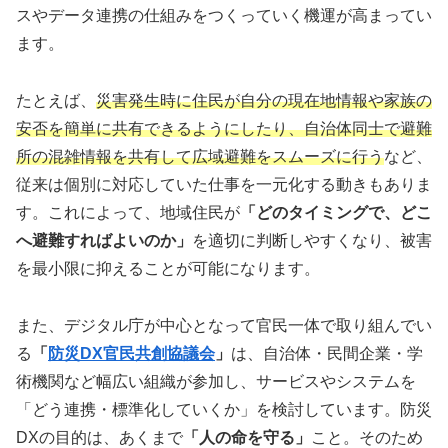
スやデータ連携の仕組みをつくっていく機運が高まってい
ます。
たとえば、
災害発生時に住民が自分の現在地情報や家族の
安否を簡単に共有できるようにしたり、自治体同士で避難
所の混雑情報を共有して広域避難をスムーズに行う
など、
従来は個別に対応していた仕事を一元化する動きもありま
す。これによって、地域住民が
「どのタイミングで、どこ
へ避難すればよいのか」
を適切に判断しやすくなり、被害
を最小限に抑えることが可能になります。
また、デジタル庁が中心となって官民一体で取り組んでい
る
「
防災DX官民共創協議会
」
は、自治体・民間企業・学
術機関など幅広い組織が参加し、サービスやシステムを
「どう連携・標準化していくか」を検討しています。防災
DXの目的は、あくまで
「人の命を守る」
こと。そのため