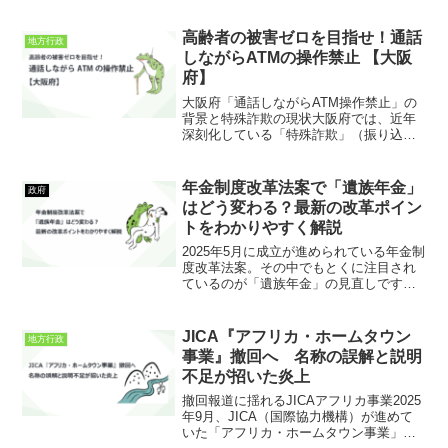
費」を、これまでの方式から大きく変え
る法律です。多くのニュースや官公庁資
料では、「2025年4月1日から施行される
高齢者の被害ゼロを目指せ！通話
地方行政
法改正」として話題...
しながらATMの操作禁止 【大阪
府】
大阪府「通話しながらATM操作禁止」の
背景と特殊詐欺の現状大阪府では、近年
深刻化している「特殊詐欺」（振り込め
詐欺・還付金詐欺など）を防ぐために、
ATM操作時のルールを厳しくする条例が
可決・施行されました。これが「通話し
年金制度改革法案で「遺族年金」
政府
ながらのATM操作禁...
はどう変わる？最新の改革ポイン
トをわかりやすく解説
2025年5月に成立が進められている年金制
度改革法案。その中でもとくに注目され
ているのが「遺族年金」の見直しです。
今まで遺族年金は、主に働き手を亡くし
た家族の生活を支える“公的な生命保険”の
ような役割を果たしてきました。しかし
JICA『アフリカ・ホームタウン
地方行政
今回の改革では...
事業』撤回へ 名称の誤解と説明
不足が招いた炎上
撤回報道に揺れるJICAアフリカ事業2025
年9月、JICA（国際協力機構）が進めて
いた「アフリカ・ホームタウン事業」が