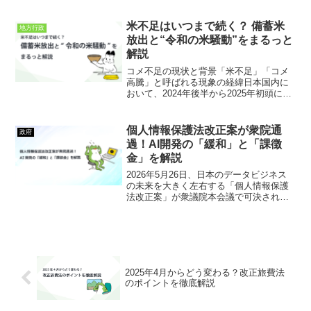
大きな批判にさらされ、撤回・見直しの
方向にあることが報じられました。日本
の複数の自治体とアフリカの国々を結び
米不足はいつまで続く？ 備蓄米
地方行政
つけ、交流や...
放出と“令和の米騒動”をまるっと
解説
コメ不足の現状と背景「米不足」「コメ
高騰」と呼ばれる現象の経緯日本国内に
おいて、2024年後半から2025年初頭にか
けて「令和の米騒動」とも呼ばれるコメ
価格の高騰、および一部地域での品薄や
買い占めの動きが報じられています。報
個人情報保護法改正案が衆院通
政府
道によると、もと...
過！AI開発の「緩和」と「課徴
金」を解説
2026年5月26日、日本のデータビジネス
の未来を大きく左右する「個人情報保護
法改正案」が衆議院本会議で可決されま
した。今国会中に成立し、2年以内に全面
施行される見通しです。今回の改正は、
これまでの3年ごと見直しの中でも「過去
最大級の転換点...
2025年4月からどう変わる？改正旅費法
のポイントを徹底解説