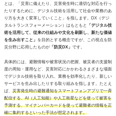
とは、「災害に備えたり、災害発生時に適切な対応を行っ
たりするために、デジタル技術を活用して社会や業務のあ
り方を大きく変革していくこと」を指します。DX（デジ
タルトランスフォーメーション）はもともと
「デジタル技
術を活用して、従来の仕組みや文化を刷新し、新たな価値
を生み出すこと」
を目的とする概念ですが、この視点を防
災分野に応用したものが
「防災DX」
です。
具体的には、避難情報や被害状況の把握、被災者の支援制
度の周知・運用など、災害対応にかかわるさまざまな場面
でデジタル技術を取り入れ、業務を効率化したり、新しい
サービスを生み出したりする取り組みを指します。たとえ
ば、
災害発生時の避難通知をスマートフォンアプリで一斉
配信する、AI（人工知能）や人工衛星などを使って被害を
予測する、マイナンバーカードを使って避難者の情報を正
確に集約するといった手法が想定されます。