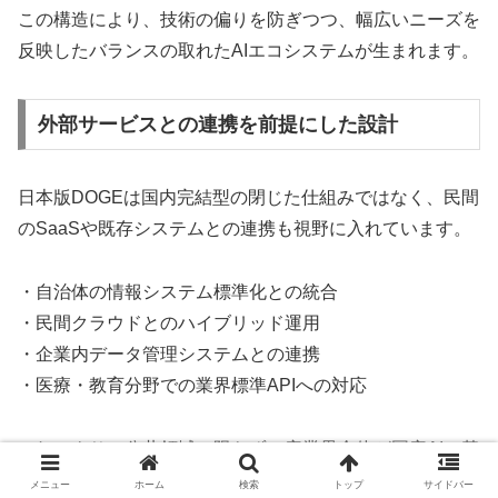
この構造により、技術の偏りを防ぎつつ、幅広いニーズを
反映したバランスの取れたAIエコシステムが生まれます。
外部サービスとの連携を前提にした設計
日本版DOGEは国内完結型の閉じた仕組みではなく、民間
のSaaSや既存システムとの連携も視野に入れています。
・自治体の情報システム標準化との統合
・民間クラウドとのハイブリッド運用
・企業内データ管理システムとの連携
・医療・教育分野での業界標準APIへの対応
これにより、公共領域に限らず、産業界全体が国産AIの基
盤を広く利用できる柔軟な設計となります。
メニュー
ホーム
検索
トップ
サイドバー