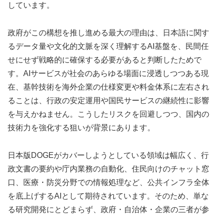
しています。
政府がこの構想を推し進める最大の理由は、日本語に関す
るデータ量や文化的文脈を深く理解するAI基盤を、民間任
せにせず戦略的に確保する必要があると判断したためで
す。AIサービスが社会のあらゆる場面に浸透しつつある現
在、基幹技術を海外企業の仕様変更や料金体系に左右され
ることは、行政の安定運用や国民サービスの継続性に影響
を与えかねません。こうしたリスクを回避しつつ、国内の
技術力を強化する狙いが背景にあります。
日本版DOGEがカバーしようとしている領域は幅広く、行
政文書の要約や庁内業務の自動化、住民向けのチャット窓
口、医療・防災分野での情報処理など、公共インフラ全体
を底上げするAIとして期待されています。そのため、単な
る研究開発にとどまらず、政府・自治体・企業の三者が参