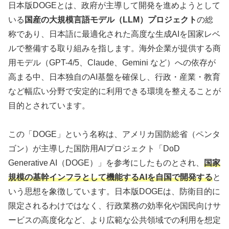
日本版DOGEとは、政府が主導して開発を進めようとして
いる
国産の大規模言語モデル（LLM）プロジェクト
の総
称であり、日本語に最適化された高度な生成AIを国家レベ
ルで整備する取り組みを指します。海外企業が提供する商
用モデル（GPT-4/5、Claude、Gemini など）への依存が
高まる中、日本独自のAI基盤を確保し、行政・産業・教育
など幅広い分野で安定的に利用できる環境を整えることが
目的とされています。
この「DOGE」という名称は、アメリカ国防総省（ペンタ
ゴン）が主導した国防用AIプロジェクト「DoD
Generative AI（DOGE）」を参考にしたものとされ、
国家
規模の基幹インフラとして機能するAIを自国で開発する
と
いう思想を象徴しています。日本版DOGEは、防衛目的に
限定されるわけではなく、行政業務の効率化や国民向けサ
ービスの高度化など、より広範な公共領域での利用を想定