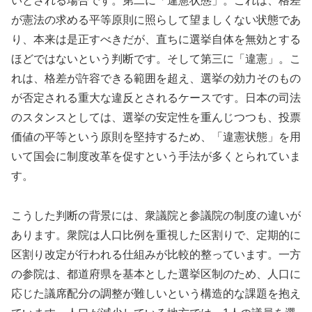
いとされる場合です。第二に「違憲状態」。これは、格差
が憲法の求める平等原則に照らして望ましくない状態であ
り、本来は是正すべきだが、直ちに選挙自体を無効とする
ほどではないという判断です。そして第三に「違憲」。こ
れは、格差が許容できる範囲を超え、選挙の効力そのもの
が否定される重大な違反とされるケースです。日本の司法
のスタンスとしては、選挙の安定性を重んじつつも、投票
価値の平等という原則を堅持するため、「違憲状態」を用
いて国会に制度改革を促すという手法が多くとられていま
す。
こうした判断の背景には、衆議院と参議院の制度の違いが
あります。衆院は人口比例を重視した区割りで、定期的に
区割り改定が行われる仕組みが比較的整っています。一方
の参院は、都道府県を基本とした選挙区制のため、人口に
応じた議席配分の調整が難しいという構造的な課題を抱え