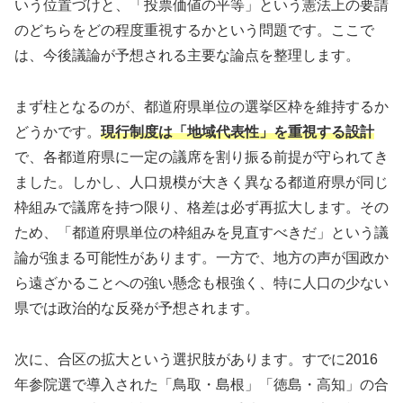
いう位置づけと、「投票価値の平等」という憲法上の要請
のどちらをどの程度重視するかという問題です。ここで
は、今後議論が予想される主要な論点を整理します。
まず柱となるのが、都道府県単位の選挙区枠を維持するか
どうかです。
現行制度は「地域代表性」を重視する設計
で、各都道府県に一定の議席を割り振る前提が守られてき
ました。しかし、人口規模が大きく異なる都道府県が同じ
枠組みで議席を持つ限り、格差は必ず再拡大します。その
ため、「都道府県単位の枠組みを見直すべきだ」という議
論が強まる可能性があります。一方で、地方の声が国政か
ら遠ざかることへの強い懸念も根強く、特に人口の少ない
県では政治的な反発が予想されます。
次に、合区の拡大という選択肢があります。すでに2016
年参院選で導入された「鳥取・島根」「徳島・高知」の合