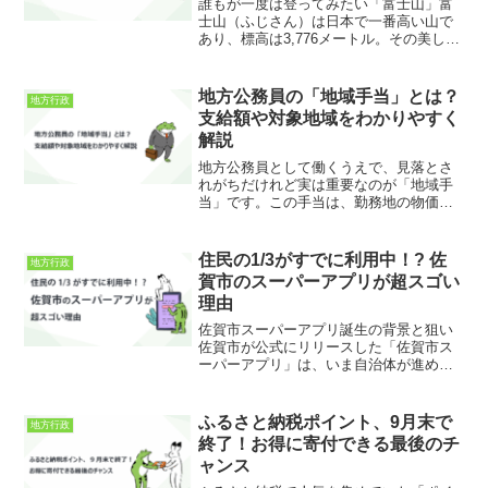
誰もが一度は登ってみたい「富士山」富
士山（ふじさん）は日本で一番高い山で
あり、標高は3,776メートル。その美しい
形と神秘的な存在感から、古くから日本
人の信仰や文化に深く関わってきまし
た。富士山は世界文化遺産にも登録さ
地方公務員の「地域手当」とは？
地方行政
れ、海外からも多くの観...
支給額や対象地域をわかりやすく
解説
地方公務員として働くうえで、見落とさ
れがちだけれど実は重要なのが「地域手
当」です。この手当は、勤務地の物価や
民間の賃金水準に応じて、給与に上乗せ
されるしくみで、都市部と地方で支給額
に大きな差があります。たとえば東京都
住民の1/3がすでに利用中！? 佐
地方行政
特別区では20％の支給率...
賀市のスーパーアプリが超スゴい
理由
佐賀市スーパーアプリ誕生の背景と狙い
佐賀市が公式にリリースした「佐賀市ス
ーパーアプリ」は、いま自治体が進める
DX（デジタルトランスフォーメーショ
ン）を象徴するような取り組みとして、
全国的にも大きな注目を集めています。
ふるさと納税ポイント、9月末で
地方行政
そもそも「スーパーアプリ...
終了！お得に寄付できる最後のチ
ャンス