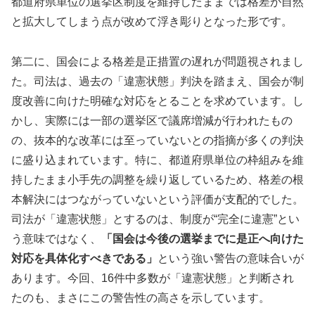
都道府県単位の選挙区制度を維持したままでは格差が自然
と拡大してしまう点が改めて浮き彫りとなった形です。
第二に、国会による格差是正措置の遅れが問題視されまし
た。司法は、過去の「違憲状態」判決を踏まえ、国会が制
度改善に向けた明確な対応をとることを求めています。し
かし、実際には一部の選挙区で議席増減が行われたもの
の、抜本的な改革には至っていないとの指摘が多くの判決
に盛り込まれています。特に、都道府県単位の枠組みを維
持したまま小手先の調整を繰り返しているため、格差の根
本解決にはつながっていないという評価が支配的でした。
司法が「違憲状態」とするのは、制度が“完全に違憲”とい
う意味ではなく、
「国会は今後の選挙までに是正へ向けた
対応を具体化すべきである」
という強い警告の意味合いが
あります。今回、16件中多数が「違憲状態」と判断され
たのも、まさにこの警告性の高さを示しています。