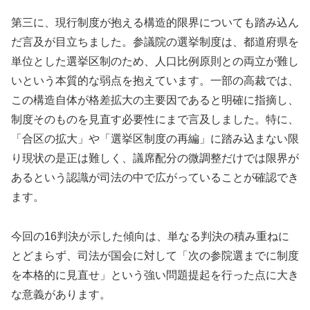
第三に、現行制度が抱える構造的限界についても踏み込ん
だ言及が目立ちました。参議院の選挙制度は、都道府県を
単位とした選挙区制のため、人口比例原則との両立が難し
いという本質的な弱点を抱えています。一部の高裁では、
この構造自体が格差拡大の主要因であると明確に指摘し、
制度そのものを見直す必要性にまで言及しました。特に、
「合区の拡大」や「選挙区制度の再編」に踏み込まない限
り現状の是正は難しく、議席配分の微調整だけでは限界が
あるという認識が司法の中で広がっていることが確認でき
ます。
今回の16判決が示した傾向は、単なる判決の積み重ねに
とどまらず、司法が国会に対して「次の参院選までに制度
を本格的に見直せ」という強い問題提起を行った点に大き
な意義があります。