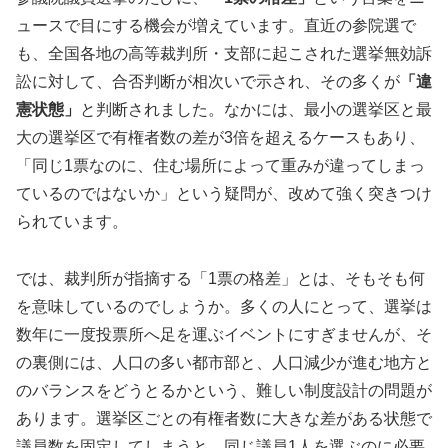
ュースで目にする機会が増えています。直近の参院選で
も、全国各地の高等裁判所・支部に起こされた選挙無効訴
訟に対して、合否判断が相次いで示され、その多くが
「違
憲状態」
と判断されました。なかには、最小の選挙区と最
大の選挙区で有権者数の差が3倍を超えるケースもあり、
「同じ1票なのに、住む場所によって重みが違ってしまっ
ているのではないか」という疑問が、改めて強く突きつけ
られています。
では、裁判所が指摘する「1票の格差」とは、そもそも何
を意味しているのでしょうか。多くの人にとって、選挙は
数年に一度投票所へ足を運ぶイベントにすぎませんが、そ
の裏側には、人口の多い都市部と、人口減少が進む地方と
のバランスをどうとるかという、難しい制度設計の問題が
あります。選挙区ごとの有権者数に大きな差がある状態で
議員数を固定してしまうと、同じ議員1人を選ぶのに必要