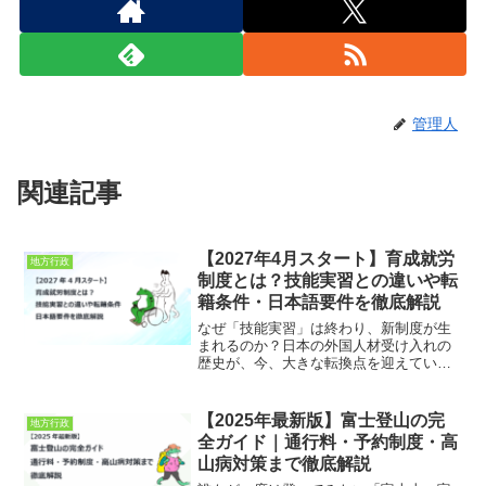
管理人
関連記事
【2027年4月スタート】育成就労
地方行政
制度とは？技能実習との違いや転
籍条件・日本語要件を徹底解説
なぜ「技能実習」は終わり、新制度が生
まれるのか？日本の外国人材受け入れの
歴史が、今、大きな転換点を迎えていま
す。これまで30年以上にわたり、日本の
現場を支えてきた「外国人技能実習制
度」。しかし、その実態は「国際貢献
【2025年最新版】富士登山の完
地方行政
（技能移転）」という建前と...
全ガイド｜通行料・予約制度・高
山病対策まで徹底解説