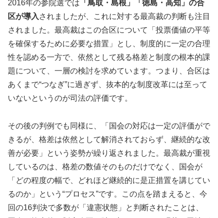
2016年の参院選では
「鳥取・島根」「徳島・高知」の合
区が導入
されましたが、これに対する最高裁の判断も注目
されました。最高裁はこの合区について「投票価値の平等
を確保するために必要な措置」とし、制度的に一定の合理
性を認める一方で、依然として残る格差と制度の根本的課
題について、一層の検討を求めています。つまり、合区は
あくまで“つなぎ”に過ぎず、抜本的な制度改革には至って
いないというのが司法の評価です。
その後の判例でも同様に、「国会の対応は一定の評価がで
きるが、格差は依然として解消されておらず、継続的な改
善が必要」という姿勢が繰り返されました。最高裁が重視
しているのは、格差の数値そのものだけでなく、国会が
「どの程度の幅で、どれほど継続的に是正措置を講じてい
るのか」という“プロセス”です。この点を踏まえると、今
回の16判決で多数が「違憲状態」と判断されたことは、