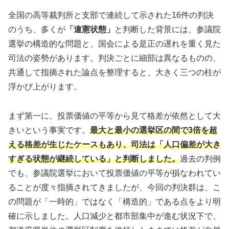
全国の高等裁判所と支部で連続して示された16件の判決
のうち、多くが
「違憲状態」
と判断した背景には、参議院
選挙の構造的な問題と、国会による是正の遅れを重く見た
司法の姿勢があります。判決ごとに細部は異なるものの、
共通して指摘された論点を整理すると、大きく三つの柱が
浮かび上がります。
まず第一に、投票価値の平等から見て格差が依然として大
きいという事実です。
最大と最小の選挙区の間で3倍を超
える格差が生じたケースもあり、司法は「人口偏差が大き
すぎる状態が継続している」と判断しました。
過去の判例
でも、参議院選挙において投票価値の平等が損なわれてい
ることが度々指摘されてきましたが、今回の判決群は、こ
の問題が「一時的」ではなく「構造的」である点をより明
確に示しました。人口減少と都市部集中が進む状況下で、