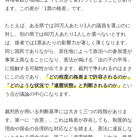
ます。この差が「1票の格差」です。
たとえば、ある県では20万人あたり1人の議員を選ぶのに
対し、別の県では60万人あたり1人しか選べないとすれ
ば、後者では1票あたりの影響力が著しく薄くなります。
同じ国民でありながら、居住地によって政治への参加度が
事実上異なることになり、憲法が掲げる「法の下の平等」
に抵触する可能性が出てきます。裁判で争われるのはまさ
にこの点であり、
「どの程度の格差まで許容されるのか」
「どのような状況で『違憲状態』と判断されるのか」
とい
う点が議論の中心になります。
裁判所が用いる判断基準には大きく三つの段階がありま
す。第一に「合憲」。これは格差が存在しても、制度的な
理由や国会の合理的な対応などを踏まえ、憲法に違反しな