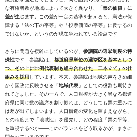
な有権者数が地域によって大きく異なり、
「票の価値」に
差が生じます。
この差が一定の基準を超えると、憲法が保
障する「法の下の平等」や「投票価値の平等」に反するの
ではないか、というのが現在争われている論点です。
さらに問題を複雑にしているのが、
参議院の選挙制度の特
殊性
です。参議院は、
都道府県単位の選挙区を基本としつ
つ、その上に比例代表制も組み合わせた「二本立て」の仕
組みを採用
しています。本来、参議院は地域の声をきめ細
かく国政に反映させる
「地域代表」
としての役割も期待さ
れてきました。その一方で、人口規模が大きく異なる都道
府県に同じ数の議席を割り振れば、どうしても票の重みに
は差が出てしまいます。人口構造の変化を踏まえながら、
どの程度まで「地域性」を優先し、どの程度「票の平等」
を重視するのか——このバランスをどう取るかが、まさに
問われているのです。