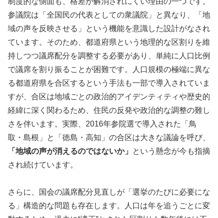
制度的な側面も、格差が解消されにくい理由の一つです。
参議院は「全国民の代表としての衆議院」と異なり、「地
域の声を反映させる」という機能を意識した設計がなされ
ています。そのため、都道府県という地理的な区割りを維
持しつつ議席配分を調整する必要があり、単純に人口比例
で議席を割り振ることが困難です。人口規模の極端に異な
る都道府県を合区するという手法も一部で導入されていま
すが、合区は地域ごとの政治的アイデンティティや歴史的
経緯に深く関わるため、住民の反発や政治的な調整の難し
さを伴います。実際、2016年参院選で導入された「鳥
取・島根」と「徳島・高知」の合区は大きな議論を呼び、
「地域の声が消えるのではないか」
という懸念が今も指摘
され続けています。
さらに、国会の議席配分見直しが「選挙のたびに必要にな
る」構造的な問題も存在します。人口は年を追うごとに変