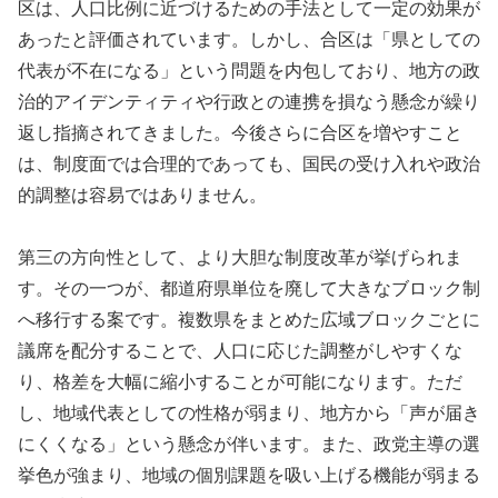
区は、人口比例に近づけるための手法として一定の効果が
あったと評価されています。しかし、合区は「県としての
代表が不在になる」という問題を内包しており、地方の政
治的アイデンティティや行政との連携を損なう懸念が繰り
返し指摘されてきました。今後さらに合区を増やすこと
は、制度面では合理的であっても、国民の受け入れや政治
的調整は容易ではありません。
第三の方向性として、より大胆な制度改革が挙げられま
す。その一つが、都道府県単位を廃して大きなブロック制
へ移行する案です。複数県をまとめた広域ブロックごとに
議席を配分することで、人口に応じた調整がしやすくな
り、格差を大幅に縮小することが可能になります。ただ
し、地域代表としての性格が弱まり、地方から「声が届き
にくくなる」という懸念が伴います。また、政党主導の選
挙色が強まり、地域の個別課題を吸い上げる機能が弱まる