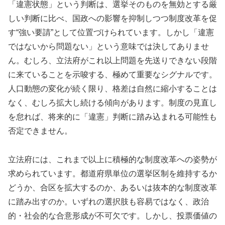
「違憲状態」という判断は、選挙そのものを無効とする厳
しい判断に比べ、国政への影響を抑制しつつ制度改革を促
す“強い要請”として位置づけられています。しかし「違憲
ではないから問題ない」という意味では決してありませ
ん。むしろ、立法府がこれ以上問題を先送りできない段階
に来ていることを示唆する、極めて重要なシグナルです。
人口動態の変化が続く限り、格差は自然に縮小することは
なく、むしろ拡大し続ける傾向があります。制度の見直し
を怠れば、将来的に「違憲」判断に踏み込まれる可能性も
否定できません。
立法府には、これまで以上に積極的な制度改革への姿勢が
求められています。都道府県単位の選挙区制を維持するか
どうか、合区を拡大するのか、あるいは抜本的な制度改革
に踏み出すのか。いずれの選択肢も容易ではなく、政治
的・社会的な合意形成が不可欠です。しかし、投票価値の