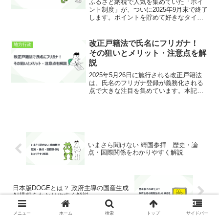
ふるさと納税で人気を集めていた「ポイ
ント制度」が、ついに2025年9月末で終了
します。ポイントを貯めて好きなタイミ
ングで返礼品を選べる“お得感”が魅力でし
たが、この仕組みを利用できるのは今だ
けです。本記事では、ポイント廃止の背
改正戸籍法で氏名にフリガナ！
地方行政
景や影響、そし...
その狙いとメリット・注意点を解
説
2025年5月26日に施行される改正戸籍法
は、氏名のフリガナ登録が義務化される
点で大きな注目を集めています。本記事
では、その背景や手続きの流れ、詐欺対
策などを詳しく解説し、制度開始に備え
るポイントを分かりやすくお伝えしま
す。改正戸籍法（フリ...
いまさら聞けない 靖国参拝 歴史・論
点・国際関係をわかりやすく解説
日本版DOGEとは？ 政府主導の国産生成
AI構想をわかりやすく解説
メニュー
ホーム
検索
トップ
サイドバー