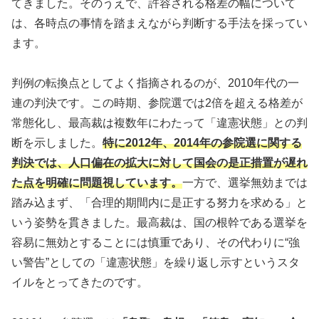
てきました。そのうえで、許容される格差の幅について
は、各時点の事情を踏まえながら判断する手法を採ってい
ます。
判例の転換点としてよく指摘されるのが、2010年代の一
連の判決です。この時期、参院選では2倍を超える格差が
常態化し、最高裁は複数年にわたって「違憲状態」との判
断を示しました。
特に2012年、2014年の参院選に関する
判決では、人口偏在の拡大に対して国会の是正措置が遅れ
た点を明確に問題視しています。
一方で、選挙無効までは
踏み込まず、「合理的期間内に是正する努力を求める」と
いう姿勢を貫きました。最高裁は、国の根幹である選挙を
容易に無効とすることには慎重であり、その代わりに“強
い警告”としての「違憲状態」を繰り返し示すというスタ
イルをとってきたのです。