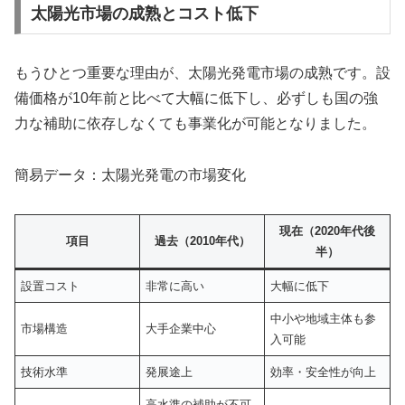
太陽光市場の成熟とコスト低下
もうひとつ重要な理由が、太陽光発電市場の成熟です。設
備価格が10年前と比べて大幅に低下し、必ずしも国の強
力な補助に依存しなくても事業化が可能となりました。
簡易データ：太陽光発電の市場変化
現在（2020年代後
項目
過去（2010年代）
半）
設置コスト
非常に高い
大幅に低下
中小や地域主体も参
市場構造
大手企業中心
入可能
技術水準
発展途上
効率・安全性が向上
高水準の補助が不可