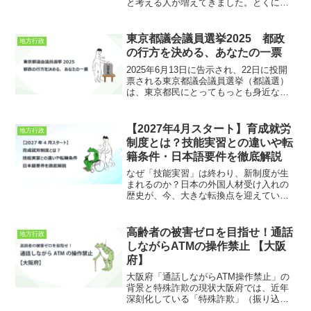
と考える人が増えてきました。とくに新
型コロナウイルスの流行以降、「テレワ
ークでも仕事ができるなら、もっと自然
の多い場所に住みたい」「子育ては広い
東京都議会議員選挙2025 都政
地方行政
場所でのびのびとさせたい...
の行方を決める、あなたの一票
2025年6月13日に告示され、22日に投開
票される東京都議会議員選挙（都議選）
は、東京都民にとってもっとも身近な政
治参加の機会のひとつでありながら、そ
の結果が国政レベルにも大きな影響を及
ぼす「前哨戦」としての意味を持ちま
【2027年4月スタート】育成就労
地方行政
す。今回の選挙は定...
制度とは？技能実習との違いや転
籍条件・日本語要件を徹底解説
なぜ「技能実習」は終わり、新制度が生
まれるのか？日本の外国人材受け入れの
歴史が、今、大きな転換点を迎えていま
す。これまで30年以上にわたり、日本の
現場を支えてきた「外国人技能実習制
度」。しかし、その実態は「国際貢献
高齢者の被害ゼロを目指せ！通話
地方行政
（技能移転）」という建前と...
しながらATMの操作禁止 【大阪
府】
大阪府「通話しながらATM操作禁止」の
背景と特殊詐欺の現状大阪府では、近年
深刻化している「特殊詐欺」（振り込め
詐欺・還付金詐欺など）を防ぐために、