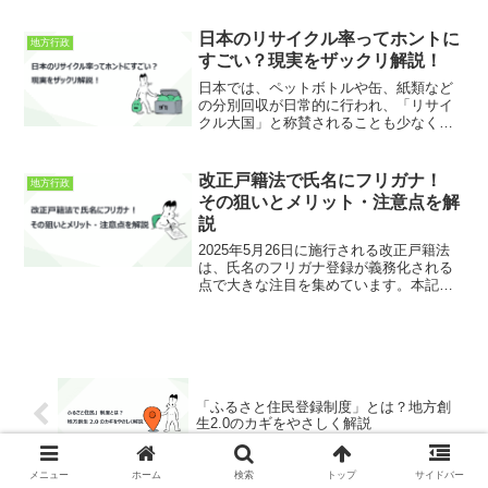
ATM操作時のルールを厳しくする条例が
可決・施行されました。これが「通話し
日本のリサイクル率ってホントに
地方行政
ながらのATM操作禁...
すごい？現実をザックリ解説！
日本では、ペットボトルや缶、紙類など
の分別回収が日常的に行われ、「リサイ
クル大国」と称賛されることも少なくあ
りません。しかし実際には、リサイクル
率の算出方法や、焼却によるエネルギー
回収を含めるかどうかで数字が大きく変
改正戸籍法で氏名にフリガナ！
地方行政
わるなど、メディアで目に...
その狙いとメリット・注意点を解
説
2025年5月26日に施行される改正戸籍法
は、氏名のフリガナ登録が義務化される
点で大きな注目を集めています。本記事
では、その背景や手続きの流れ、詐欺対
策などを詳しく解説し、制度開始に備え
るポイントを分かりやすくお伝えしま
す。改正戸籍法（フリ...
「ふるさと住民登録制度」とは？地方創
生2.0のカギをやさしく解説
メニュー
ホーム
検索
トップ
サイドバー