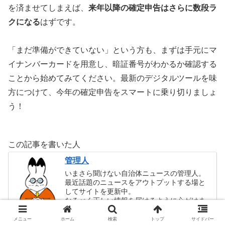
を済ませてしまえば、
来年以降の確定申告はさらに数段ラ
クになる
はずです。
「まだ準備ができていない」という方も、まずは手元にマ
イナンバーカードを用意し、暗証番号がわかるか確認する
ことから始めてみてください。最新のデジタルツールを味
方につけて、今年の確定申告をスマートに乗り切りましょ
う！
この記事を書いた人
管理人
いまさら聞けない自治体ニュースの管理人。
最近話題のニュースをアウトプットする場と
してサイトを更新中。
なるべく正しい情報を届けるように心がけま
すが、誤った情報があればご一報ください。
本業は地方創生をメインとする会社のマーケ
メニュー
ホーム
検索
トップ
サイドバー