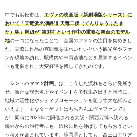
中でも浜松市は、
エヴァの映画版（新劇場版シリーズ）に
おいて「天竜浜名湖鉄道 天竜二俣（てんりゅうふたま
た）駅」周辺が“第3村”という作中の重要な舞台のモデル
地
の一つになったことで、全国のファンの注目を集めまし
た。実際に作品の雰囲気を味わいたいという観光客やファ
ンが現地を訪れ、駅構内や車両基地などを見学するイベン
トも開催され、大変好評を博してきたのです。
「シン・ハママツ計画」
は、こうした流れをさらに発展さ
せ、新たな観光名所やイベントを多数生み出すと同時に、
地域の活性化やシティプロモーションを狙う壮大な試みと
いえます。主なターゲットはもちろんエヴァファンです
が、同時に2025年に開催される大阪・関西万博へ訪れる
海外からの旅行者にも、浜松に足を伸ばしてもらおうとい
う考えが含まれています。静岡県としても、富士山エリア