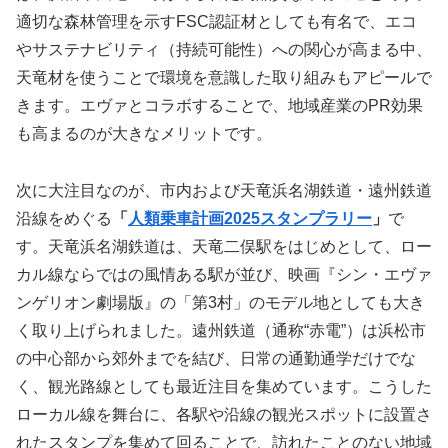
適切な森林管理を示すFSC認証材としても有名で、エコ
やサステナビリティ（持続可能性）への関心が高まる中、
天竜材を使うことで環境を意識した取り組みもアピールで
きます。エヴァとコラボすることで、地域産業のPR効果
も高まるのが大きなメリットです。
次に大注目なのが、市内および天竜浜名湖鉄道・遠州鉄道
沿線をめぐる
「
人類乗車計画2025スタンプラリー
」
で
す。天竜浜名湖鉄道は、天竜二俣駅をはじめとして、ロー
カル線ならではの風情ある駅が並び、映画『シン・エヴァ
ンゲリオン劇場版』の「第3村」のモデル地としても大き
く取り上げられました。遠州鉄道（通称“赤電”）は浜松市
の中心部から郊外までを結び、日常の通勤通学だけでな
く、観光路線としても最近注目を集めています。こうした
ローカル線を舞台に、各駅や沿線の観光スポットに設置さ
れたスタンプを集めて回ることで、訪れたことのない地域