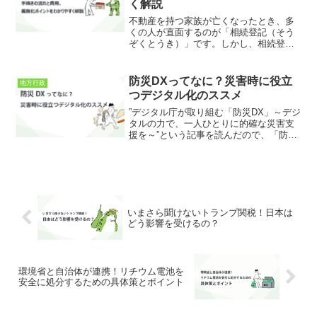
く解説
不動産を持つ家族が亡くなったとき、多
くの人が直面するのが「相続登記（そう
ぞくとうき）」です。しかし、相続登記
と聞いても、「何をすればいいの？」
「今すぐ必要なの？」と戸惑う方も多い
のではないでしょうか。結論から言え
防災DXってなに？災害時に役立
地方行政
ば、相続登記は“不動産の名義...
つデジタル化のススメ
”デジタル庁が取り組む「防災DX」～デジ
タルの力で、一人ひとりに的確な災害支
援を～”という記事を読んだので、「防災
DX」に関して調査してまとめてみまし
た。防災DXとは何か防災DX（Disaster
Prevention Digital Tr...
いまさら聞けないトランプ関税！日本は
どう影響を受けるの？
環境省と自治体が連携！リチウム電池を
安全に処分するための具体策とポイント