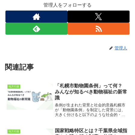
管理人をフォローする
管理人
関連記事
「札幌市動物園条例」って何？
地方行政
みんなが知るべき動物福祉の新常
識
条例が生まれた背景と社会的意義札幌市
が「動物園条例」を制定した背景には、
大きく分けると以下のような社会的・歴
史的流れがあります。生物多様性の急速
な損失近年、世界中で多くの野生動物や
植物が絶滅の危機に瀕しており、「生物
国家戦略特区とは？千葉県全域指
地方行政
多様性の保全」が地球規模...