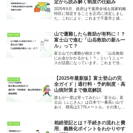
定から読み解く制度の仕組み
2025年6月、政府は千葉県全域を国家戦略
特区に指定することを正式に決定しまし
た。これにより、これまで千葉市と成田
市のみに適用されていた「東京圏国家戦
略特区」の特例措置が、千葉県全体に広
がることになります。このニュースは一
山で遭難したら救助が有料に！？
地方行政
見、地域振興に向け...
富士山で進む「山岳救助の新ルー
ル」って？
富士山での遭難が相次ぐ中、「山岳救助
にお金がかかるかも！？」というニュー
スが話題になっています。これまで当た
り前だった“無料の救助”が見直されようと
している今、なぜそんな流れになってい
るのか？その背景やルールの内容を、わ
【2025年最新版】富士登山の完
地方行政
かりやすく解説します...
全ガイド｜通行料・予約制度・高
山病対策まで徹底解説
誰もが一度は登ってみたい「富士山」富
士山（ふじさん）は日本で一番高い山で
あり、標高は3,776メートル。その美しい
形と神秘的な存在感から、古くから日本
人の信仰や文化に深く関わってきまし
た。富士山は世界文化遺産にも登録さ
相続登記とは？手続きの流れと費
地方行政
れ、海外からも多くの観...
用、義務化ポイントをわかりやす