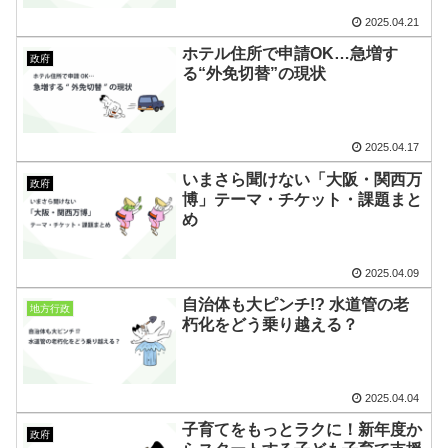
2025.04.21
ホテル住所で申請OK…急増す
政府
る“外免切替”の現状
2025.04.17
いまさら聞けない「大阪・関西万
政府
博」テーマ・チケット・課題まと
め
2025.04.09
自治体も大ピンチ!? 水道管の老
地方行政
朽化をどう乗り越える？
2025.04.04
子育てをもっとラクに！新年度か
政府