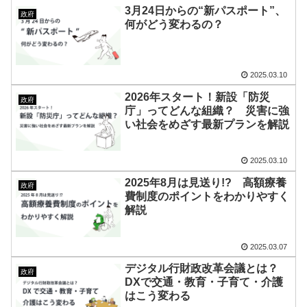
3月24日からの“新パスポート”、
政府
何がどう変わるの？
2025.03.10
2026年スタート！新設「防災
政府
庁」ってどんな組織？ 災害に強
い社会をめざす最新プランを解説
2025.03.10
2025年8月は見送り!? 高額療養
政府
費制度のポイントをわかりやすく
解説
2025.03.07
デジタル行財政改革会議とは？
政府
DXで交通・教育・子育て・介護
はこう変わる