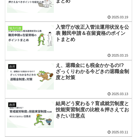
まとめ
2025.03.19
入管庁が改正入管法運用状況を公
地方行政
表 難民申請＆在留資格のポイン
トまとめ
2025.03.15
え、退職金にも税金かかるの!?
政府
ざっくりわかる今どきの退職金制
度と対策
2025.03.13
結局どう変わる？育成就労制度と
政府
技能実習制度の比較＆押さえてお
きたい注意点
2025.03.11