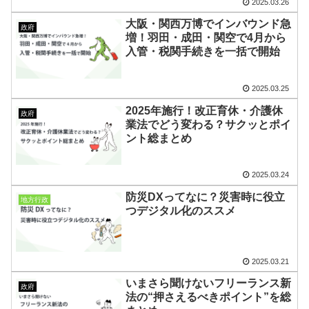
2025.03.26
大阪・関西万博でインバウンド急
政府
増！羽田・成田・関空で4月から
入管・税関手続きを一括で開始
2025.03.25
2025年施行！改正育休・介護休
政府
業法でどう変わる？サクッとポイ
ント総まとめ
2025.03.24
防災DXってなに？災害時に役立
地方行政
つデジタル化のススメ
2025.03.21
いまさら聞けないフリーランス新
政府
法の“押さえるべきポイント”を総