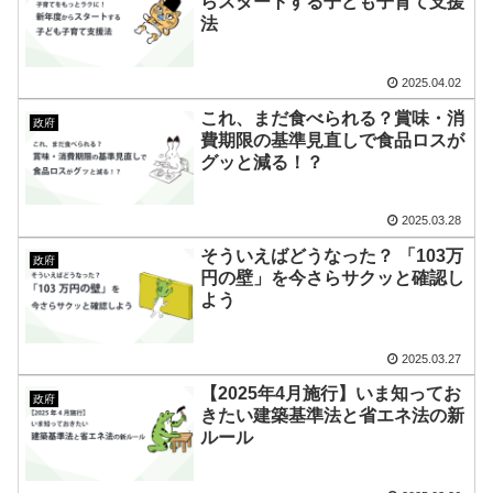
らスタートする子ども子育て支援
法
2025.04.02
これ、まだ食べられる？賞味・消
政府
費期限の基準見直しで食品ロスが
グッと減る！？
2025.03.28
そういえばどうなった？ 「103万
政府
円の壁」を今さらサクッと確認し
よう
2025.03.27
【2025年4月施行】いま知ってお
政府
きたい建築基準法と省エネ法の新
ルール